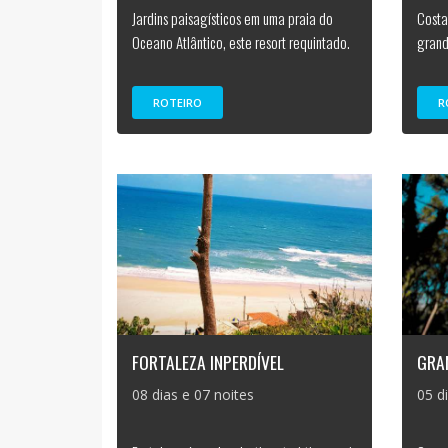
Jardins paisagísticos em uma praia do
Costa
Oceano Atlântico, este resort requintado.
grand
ROTEIRO
R
FORTALEZA INPERDÍVEL
GRAM
08 dias e 07 noites
05 d