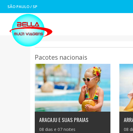
SÃO PAULO / SP
Pacotes nacionais
ARACAJU E SUAS PRAIAS
ARRA
08 dias e 07 noites
08 d