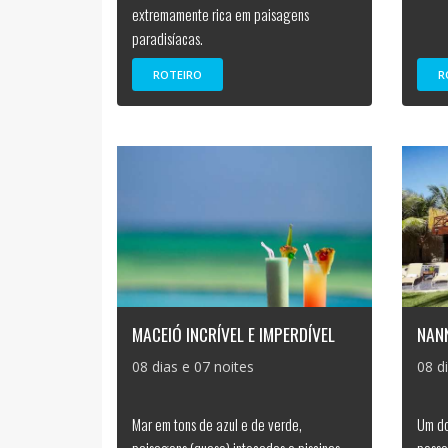
extremamente rica em paisagens
paradisíacas.
ROTEIRO
R
MACEIÓ INCRÍVEL E IMPERDÍVEL
NANN
08 dias e 07 noites
08 d
Mar em tons de azul e de verde,
Um do