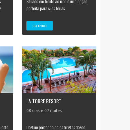
s
Situado em frente ao mar, é uma opção
s
perfeita para suas férias
ROTEIRO
LA TORRE RESORT
08 dias e 07 noites
quente
Destino preferido pelos turistas desde