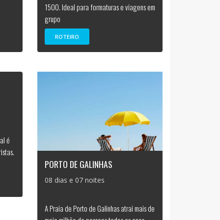
1500. Ideal para formaturas e viagens em
grupo
ROTEIRO
al é
istas.
PORTO DE GALINHAS
08 dias e 07 noites
A Praia de Porto de Galinhas atrai mais de