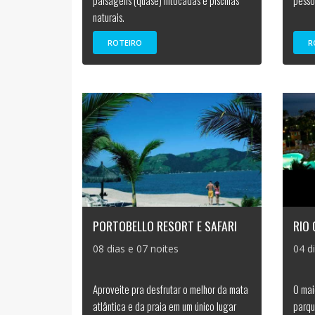
paisagens (quase) intocadas e piscinas
pesso
naturais.
ROTEIRO
R
PORTOBELLO RESORT E SAFARI
RIO
08 dias e 07 noites
04 d
Aproveite pra desfrutar o melhor da mata
O mai
atlântica e da praia em um único lugar
parqu