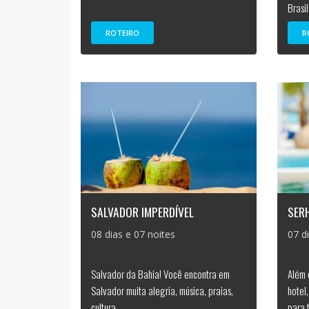
Brasil
ROTEIRO
R
SALVADOR IMPERDÍVEL
SER
08 dias e 07 noites
07 d
Salvador da Bahia! Você encontra em
Além 
Salvador muita alegria, música, praias,
hotel
cultura
para 