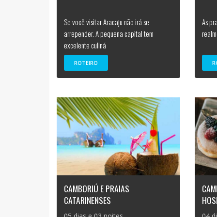
Se você visitar Aracaju não irá se
As pra
arrepender. A pequena capital tem
realm
excelente culiná
ROTEIRO
R
CAMBORIÚ E PRAIAS
CAM
CATARINENSES
HOS
05 dias e 03 noites
04 d