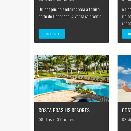
Um dos pricipais roteiros para a familia,
A cid
perto de Florianópolis. Venha se divertir.
melho
choco
ROTEIRO
R
COSTA BRASILIS RESORTS
COS
08 dias e 07 noites
08 d