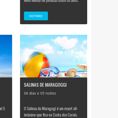
meio milhão de pessoas todos os anos.
ROTEIRO
SALINAS DE MARAGOGGI
06 dias e 05 noites
el 5
O Salinas do Maragogi é um resort all-
inclusive que fica na Costa dos Corais.