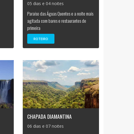
05 dias e 04 noites
Paraíso das Águas Quentes e a noite mais
agitada com bares e restaurantes de
primeira
ROTEIRO
CHAPADA DIAMANTINA
06 dias e 07 noites