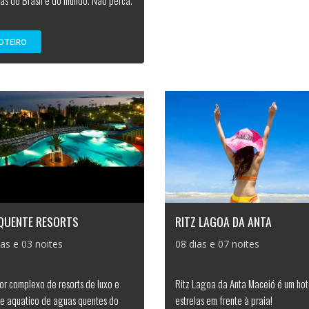
as do Brasil e do mundo. Não perca.
OTEIRO
 QUENTE RESORTS
RITZ LAGOA DA ANTA
ias e 03 noites
08 dias e 07 noites
or complexo de resorts de luxo e
Ritz Lagoa da Anta Maceió é um hot
e aquatico de aguas quentes do
estrelas em frente à praia!