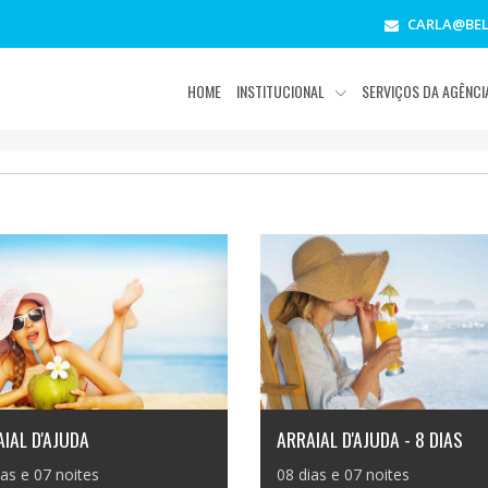
CARLA@BEL
HOME
INSTITUCIONAL
SERVIÇOS DA AGÊNC
IAL D'AJUDA
ARRAIAL D'AJUDA - 8 DIAS
ias e 07 noites
08 dias e 07 noites