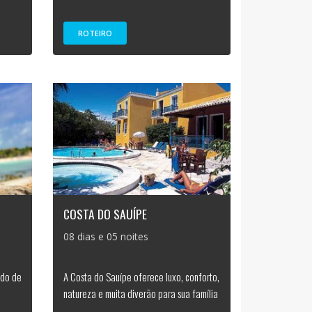
ROTEIRO
COSTA DO SAUÍPE
08 dias e 05 noites
ndo de
A Costa do Sauípe oferece luxo, conforto,
natureza e muita diverão para sua família