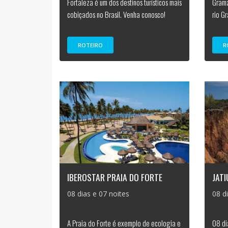
Fortaleza é um dos destinos turísticos mais
Grama
cobiçados no Brasil. Venha conosco!
rio G
ROTEIRO
R
IBEROSTAR PRAIA DO FORTE
JAT
08 dias e 07 noites
08 d
A Praia do Forte é exemplo de ecologia e
08 di