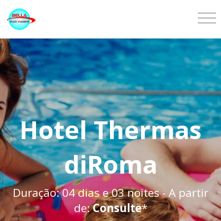
Hotel Thermas
diRoma
Duração: 04 dias e 03 noites - A partir
de:
Consulte
*