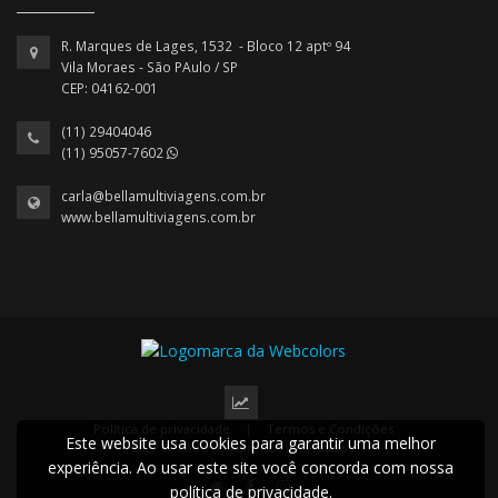
R. Marques de Lages, 1532 - Bloco 12 aptº 94
Vila Moraes - São PAulo / SP
CEP: 04162-001
(11) 29404046
(11) 95057-7602
carla@bellamultiviagens.com.br
www.bellamultiviagens.com.br
Política de privacidade
|
Termos e Condições
Este website usa cookies para garantir uma melhor
2022 © Todos os direitos reservados.
experiência. Ao usar este site você concorda com nossa
política de privacidade.