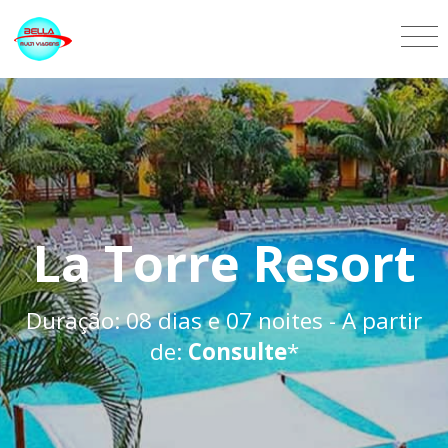
La Torre Resort
Duração: 08 dias e 07 noites - A partir
de:
Consulte
*